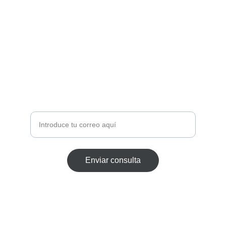
Suscríbete a 
nuestras 
novedades
Recibe ofertas y noticias sobre moteros
Correo electrónico
Enviar consulta
Servicios