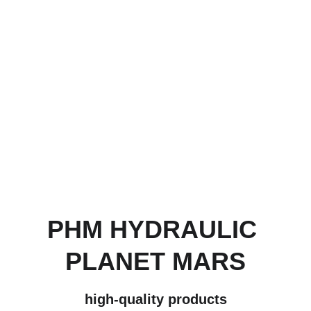
ARTICULOS PARA ADAPTAR Y 
LLEVAR TU MOTOCICLETA DE 
MUCHAS MOTOS ACTUALES, 
TENIENDO RESULTADOS 
SUPERIORES EN 
COMPORTAMIENTO MECANICO
PHM HYDRAULIC 
PLANET MARS
high-quality products