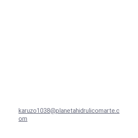
Soluciones para moteros: 
velocímetros, embrague 
hidráulico, eléctricos Racing, 
radiadores de aceite, freno 
trasero de disco para campanas 
de 11/13 cts.
Contacto
karuzo1038@planetahidrulicomarte.c
om
+57 3138939533  WhatsApp