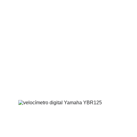
perdidas de dinero para nosotros 
y compradores, hoy hay mas 
capacitación y poco a poco se a 
solucionado este inconveniente
Estamos implementando 
soluciones gradualmente para el 
la correcta instalación de 
nuestros elementos para tener 
un resultado final exitoso