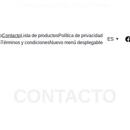
TOCA LISTA DE PRODUCTOS Y COMPRA
io
Contacto
Lista de productos
Política de privacidad
ES
o
Términos y condiciones
Nuevo menú desplegable
CONTACTO
ete para que estés al tanto de 