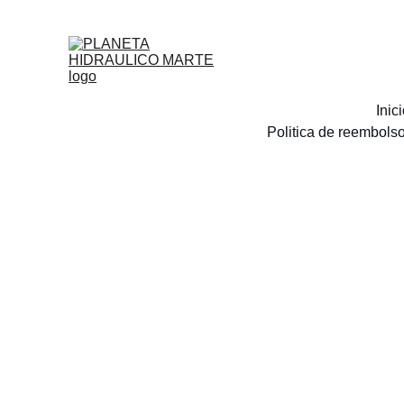
Inic
Politica de reembols
Escríb