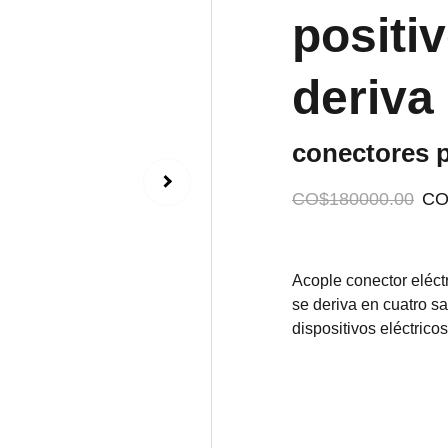
positi
deriva
conectores p
CO$180000.00
CO
Acople conector eléct
se deriva en cuatro sa
dispositivos eléctrico