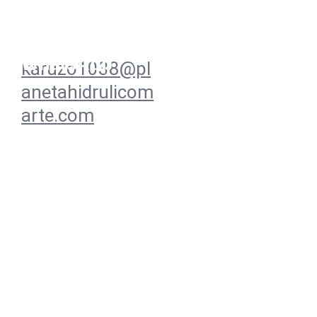
+57 
3138939533  
WhatsApp
karuzo1038@pl
anetahidrulicom
arte.com