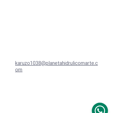
trasero de disco para campanas 
de 11/13 cts.
Contacto
karuzo1038@planetahidrulicomarte.c
om
+57 3138939533  WhatsApp
Redes