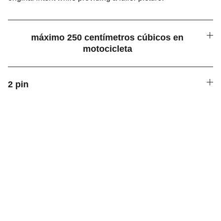
máximo 250 centímetros cúbicos en
motocicleta
2 pin
Servicios
Soluciones para moteros: 
velocímetros, embrague 
hidráulico, eléctricos Racing, 
radiadores de aceite, freno 