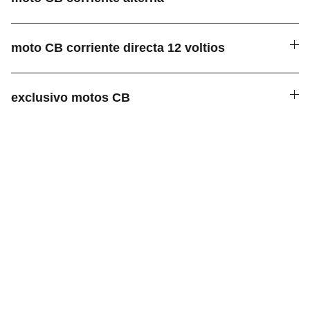
moto CB corriente directa 12 voltios
exclusivo motos CB
Servicios
Soluciones para moteros: 
velocímetros, embrague 
hidráulico, eléctricos Racing, 
radiadores de aceite, freno 
trasero de disco para campanas 