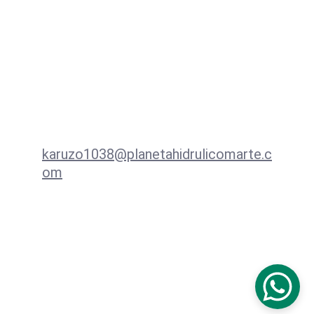
de 11/13 cts.
Contacto
karuzo1038@planetahidrulicomarte.c
om
+57 3138939533  WhatsApp
Redes
© 2025. All rights reserved.