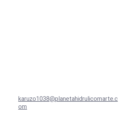
velocímetros, embrague 
hidráulico, eléctricos Racing, 
radiadores de aceite, freno 
trasero de disco para campanas 
de 11/13 cts.
Contacto
karuzo1038@planetahidrulicomarte.c
om
+57 3138939533  WhatsApp