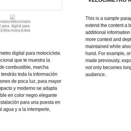
VELOCIMETRO 
This is a sample parag
extend the content a b
additional information
more context and depth
maintained while also 
etro digital para motocicleta
hand. For example, on
ncional que te muestra la
made previously, expan
l de combustible, marcha
not only becomes long
 tendrás toda la información
audience.
ciones de poca luz, para mayor
ompacto y moderno se adapta
ible en color negro elegante
nstalación para una puesta en
l agua y a la intemperie,