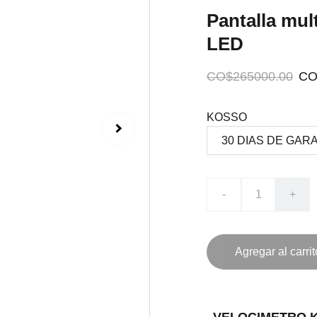
Pantalla mul
LED
CO$265000.00
CO
KOSSO
-
+
Agregar al carrit