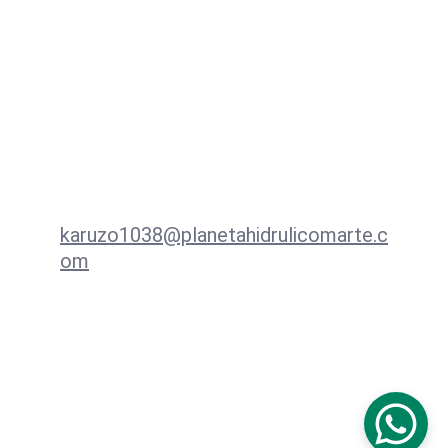
trasero de disco para campanas 
de 11/13 cts.
Contacto
karuzo1038@planetahidrulicomarte.c
om
+57 3138939533  WhatsApp
Redes